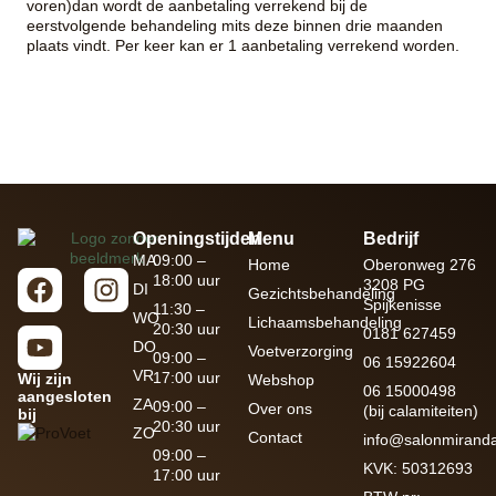
voren)dan wordt de aanbetaling verrekend bij de
eerstvolgende behandeling mits deze binnen drie maanden
plaats vindt. Per keer kan er 1 aanbetaling verrekend worden.
Openingstijden
Menu
Bedrijf
MA
09:00 –
Home
Oberonweg 276
18:00 uur
3208 PG
DI
Gezichtsbehandeling
Spijkenisse
11:30 –
WO
Lichaamsbehandeling
20:30 uur
0181 627459
DO
Voetverzorging
09:00 –
06 15922604
VR
17:00 uur
Wij zijn
Webshop
06 15000498
aangesloten
ZA
09:00 –
Over ons
(bij calamiteiten)
bij
20:30 uur
ZO
Contact
info@salonmiranda
09:00 –
KVK: 50312693
17:00 uur