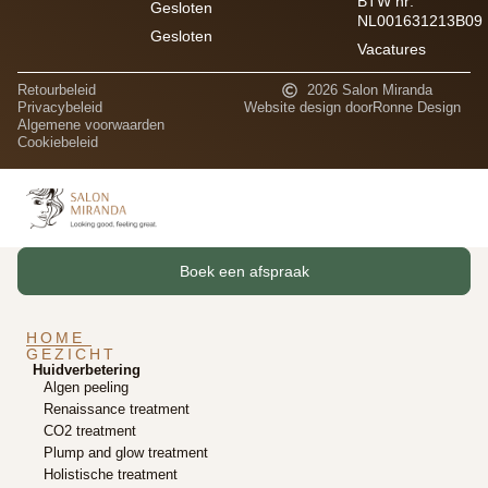
BTW nr:
Gesloten
NL001631213B09
Gesloten
Vacatures
Retourbeleid
2026 Salon Miranda
Privacybeleid
Website design door
Ronne Design
Algemene voorwaarden
Cookiebeleid
Boek een afspraak
HOME
GEZICHT
Huidverbetering
Algen peeling
Renaissance treatment
CO2 treatment
Plump and glow treatment
Holistische treatment