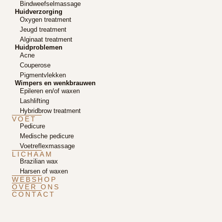
Bindweefselmassage
Huidverzorging
Oxygen treatment
Jeugd treatment
Alginaat treatment
Huidproblemen
Acne
Couperose
Pigmentvlekken
Wimpers en wenkbrauwen
Epileren en/of waxen
Lashlifting
Hybridbrow treatment
VOET
Pedicure
Medische pedicure
Voetreflexmassage
LICHAAM
Brazilian wax
Harsen of waxen
WEBSHOP
OVER ONS
CONTACT