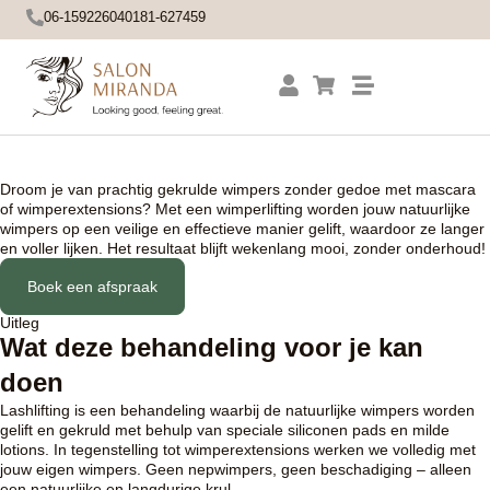
06-15922604
0181-627459
Lashlifting
Droom je van prachtig gekrulde wimpers zonder gedoe met mascara
of wimperextensions? Met een wimperlifting worden jouw natuurlijke
wimpers op een veilige en effectieve manier gelift, waardoor ze langer
en voller lijken. Het resultaat blijft wekenlang mooi, zonder onderhoud!
Boek een afspraak
Uitleg
Wat deze behandeling voor je kan
doen
Lashlifting is een behandeling waarbij de natuurlijke wimpers worden
gelift en gekruld met behulp van speciale siliconen pads en milde
lotions. In tegenstelling tot wimperextensions werken we volledig met
jouw eigen wimpers. Geen nepwimpers, geen beschadiging – alleen
een natuurlijke en langdurige krul.