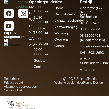
Openingstijden
Menu
Bedrijf
MA
09:00 –
Home
Oberonweg 276
18:00 uur
3208 PG
DI
Gezichtsbehandeling
Spijkenisse
11:30 –
WO
Lichaamsbehandeling
20:30 uur
0181 627459
DO
Voetverzorging
09:00 –
06 15922604
VR
17:00 uur
Wij zijn
Webshop
06 15000498
aangesloten
ZA
09:00 –
Over ons
(bij calamiteiten)
bij
20:30 uur
ZO
Contact
info@salonmiranda
09:00 –
KVK: 50312693
17:00 uur
BTW nr:
Gesloten
NL001631213B09
Gesloten
Vacatures
Retourbeleid
2026 Salon Miranda
Privacybeleid
Website design door
Ronne Design
Algemene voorwaarden
Cookiebeleid