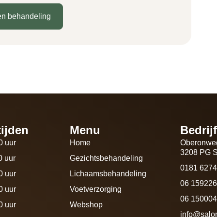
en behandeling
ijden
Menu
Bedrij
0 uur
Home
Oberonwe
3208 PG S
0 uur
Gezichtsbehandeling
0181 627
0 uur
Lichaamsbehandeling
06 15922
0 uur
Voetverzorging
06 1500049
0 uur
Webshop
info@salo