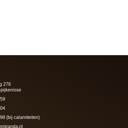
f
g 276
pijkenisse
459
604
8 (bij calamiteiten)
nmiranda.nl