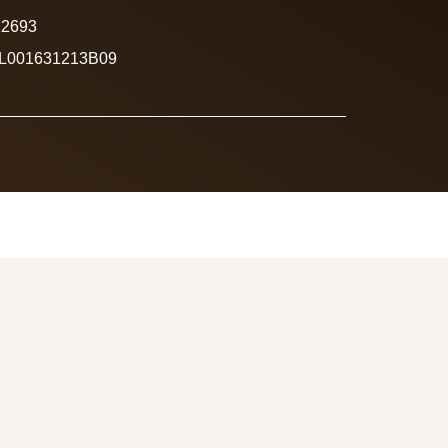
12693
NL001631213B09