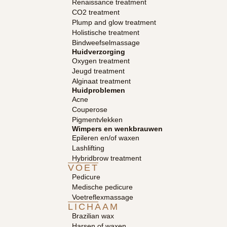
Renaissance treatment
CO2 treatment
Plump and glow treatment
Holistische treatment
Bindweefselmassage
Huidverzorging
Oxygen treatment
Jeugd treatment
Alginaat treatment
Huidproblemen
Acne
Couperose
Pigmentvlekken
Wimpers en wenkbrauwen
Epileren en/of waxen
Lashlifting
Hybridbrow treatment
VOET
Pedicure
Medische pedicure
Voetreflexmassage
LICHAAM
Brazilian wax
Harsen of waxen