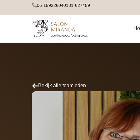
06-15922604
0181-627459
Ho
Bekijk alle teamleden