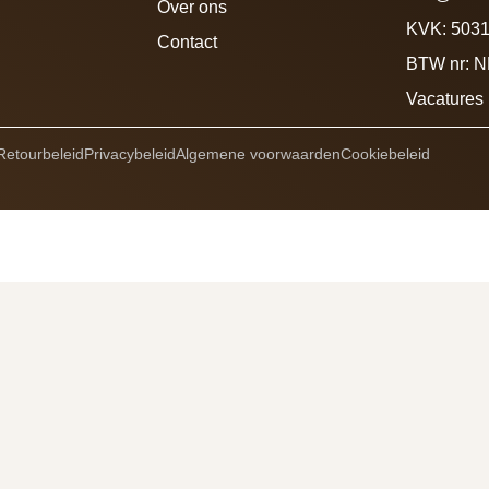
Over ons
KVK: 503
Contact
BTW nr: 
Vacatures
Retourbeleid
Privacybeleid
Algemene voorwaarden
Cookiebeleid