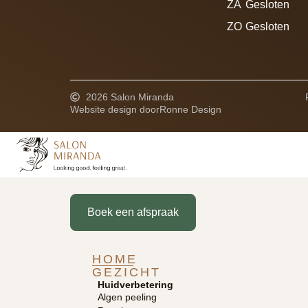
ZA
Gesloten
ZO
Gesloten
2026 Salon Miranda
Website design door
Ronne Design
Boek een afspraak
HOME
GEZICHT
Huidverbetering
Algen peeling