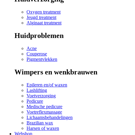
Oxygen treatment
Jeugd treatment
Alginaat treatment
Huidproblemen
Acne
Couperose
Pigmentvlekken
Wimpers en wenkbrauwen
Epileren en/of waxen
Lashlifting
Voetverzorging
Pedicure
Medische pedicure
Voetreflexmassage
Lichaamsbehandelingen
Brazilian wax
Harsen of waxen
Webshop