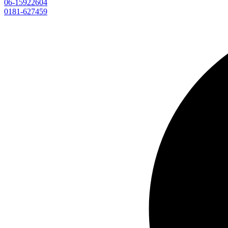
06-15922604
0181-627459