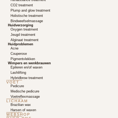
CO2 treatment
Plump and glow treatment
Holistische treatment
Bindweefselmassage
Huidverzorging
Oxygen treatment
Jeugd treatment
Alginaat treatment
Huidproblemen
Acne
Couperose
Pigmentvlekken
Wimpers en wenkbrauwen
Epileren en/of waxen
Lashlifting
Hybridbrow treatment
VOET
Pedicure
Medische pedicure
Voetreflexmassage
LICHAAM
Brazilian wax
Harsen of waxen
WEBSHOP