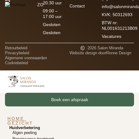
20:30 uur
ZO
Contact
info@salonmiranda
09:00 –
KVK: 50312693
17:00 uur
BTW nr:
Gesloten
NL001631213B09
Gesloten
Vacatures
Retourbeleid
2026 Salon Miranda
Privacybeleid
Website design door
Ronne Design
Algemene voorwaarden
Cookiebeleid
Boek een afspraak
HOME
GEZICHT
Huidverbetering
Algen peeling
Renaissance treatment