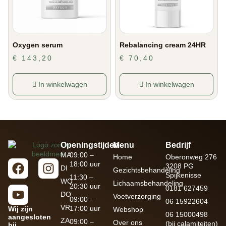
Oxygen serum
Rebalancing cream 24HR
€
143,20
€
70,40
In winkelwagen
In winkelwagen
Openingstijden
Menu
Bedrijf
MA
09:00 –
Home
Oberonweg 276
18:00 uur
3208 PG
DI
Gezichtsbehandeling
Spijkenisse
11:30 –
WO
Lichaamsbehandeling
20:30 uur
0181 627459
DO
Voetverzorging
09:00 –
06 15922604
VR
17:00 uur
Wij zijn
Webshop
06 15000498
aangesloten
ZA
09:00 –
Over ons
(bij calamiteiten)
bij