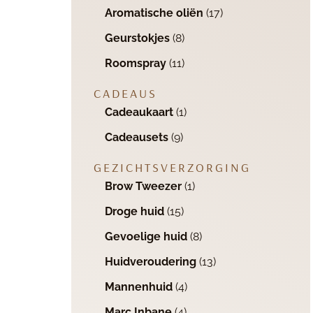
Aromatische oliën
(17)
Geurstokjes
(8)
Roomspray
(11)
CADEAUS
Cadeaukaart
(1)
Cadeausets
(9)
GEZICHTSVERZORGING
Brow Tweezer
(1)
Droge huid
(15)
Gevoelige huid
(8)
Huidveroudering
(13)
Mannenhuid
(4)
Marc Inbane
(4)