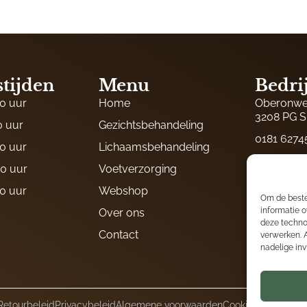
tijden
Menu
Bedri
00 uur
Home
Oberonwe
3208 PG S
0 uur
Gezichtsbehandeling
0181 6274
00 uur
Lichaamsbehandeling
06 15922
30 uur
Voetverzorging
06 1500049
00 uur
Webshop
Om de beste
info@salo
informatie o
Over ons
deze techno
KVK: 5031
Contact
verwerken. 
BTW nr: 
nadelige in
Vacatures
Retourbeleid
Privacybeleid
Algemene voorwaarden
Cookiebeleid