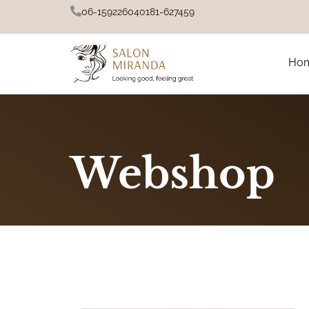
06-15922604
0181-627459
Ho
Webshop