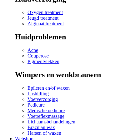
Oxygen treatment
Jeugd treatment
Alginaat treatment
Huidproblemen
Acne
Couperose
Pigmentvlekken
Wimpers en wenkbrauwen
Epileren en/of waxen
Lashlifting
Voetverzorging
Pedicure
Medische pedicure
Voetreflexmassage
Lichaamsbehandelingen
Brazilian wax
Harsen of waxen
Webshop