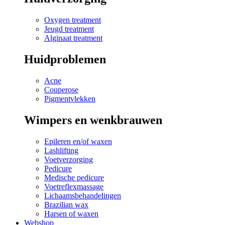
Oxygen treatment
Jeugd treatment
Alginaat treatment
Huidproblemen
Acne
Couperose
Pigmentvlekken
Wimpers en wenkbrauwen
Epileren en/of waxen
Lashlifting
Voetverzorging
Pedicure
Medische pedicure
Voetreflexmassage
Lichaamsbehandelingen
Brazilian wax
Harsen of waxen
Webshop