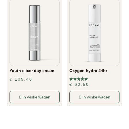
Youth elixer day cream
Oxygen hydro 24hr
€
105,40
€
60,50
Gewaardeerd
5.00
uit 5
In winkelwagen
In winkelwagen