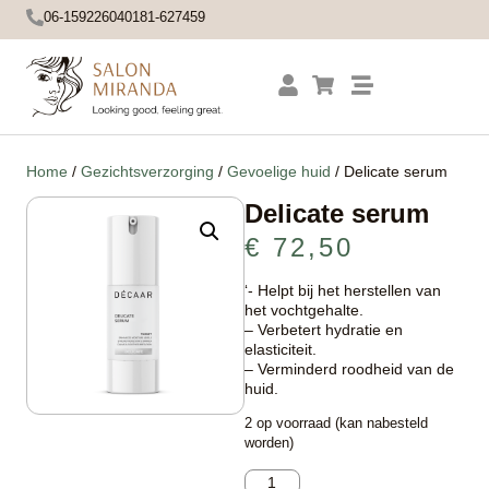
06-15922604
0181-627459
Home
/
Gezichtsverzorging
/
Gevoelige huid
/ Delicate serum
Delicate serum
€
72,50
‘- Helpt bij het herstellen van
het vochtgehalte.
– Verbetert hydratie en
elasticiteit.
– Verminderd roodheid van de
huid.
2 op voorraad (kan nabesteld
worden)