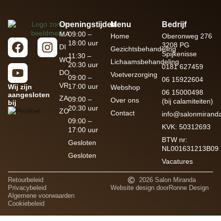
Openingstijden
Menu
Bedrijf
MA
09:00 –
Home
Oberonweg 276
18:00 uur
3208 PG
DI
Gezichtsbehandeling
Spijkenisse
11:30 –
WO
Lichaamsbehandeling
20:30 uur
0181 627459
DO
Voetverzorging
09:00 –
06 15922604
VR
17:00 uur
Wij zijn
Webshop
06 15000498
aangesloten
ZA
09:00 –
Over ons
(bij calamiteiten)
bij
20:30 uur
ZO
Contact
info@salonmiranda
09:00 –
KVK: 50312693
17:00 uur
BTW nr:
Gesloten
NL001631213B09
Gesloten
Vacatures
Retourbeleid
2026 Salon Miranda
Privacybeleid
Website design door
Ronne Design
Algemene voorwaarden
Cookiebeleid