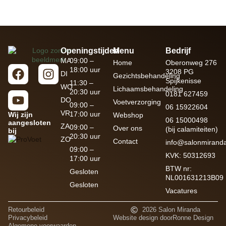
Openingstijden
Menu
Bedrijf
MA
09:00 –
Home
Oberonweg 276
18:00 uur
3208 PG
DI
Gezichtsbehandeling
Spijkenisse
11:30 –
WO
Lichaamsbehandeling
20:30 uur
0181 627459
DO
Voetverzorging
09:00 –
06 15922604
VR
17:00 uur
Wij zijn
Webshop
06 15000498
aangesloten
ZA
09:00 –
Over ons
(bij calamiteiten)
bij
20:30 uur
ZO
Contact
info@salonmiranda
09:00 –
KVK: 50312693
17:00 uur
BTW nr:
Gesloten
NL001631213B09
Gesloten
Vacatures
Retourbeleid
2026 Salon Miranda
Privacybeleid
Website design door
Ronne Design
Algemene voorwaarden