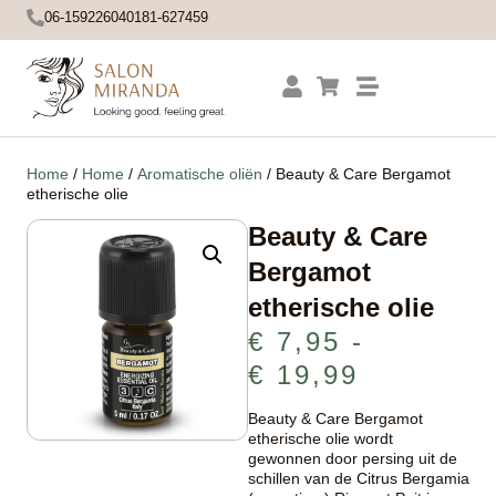
06-15922604
0181-627459
Home
/
Home
/
Aromatische oliën
/ Beauty & Care Bergamot
etherische olie
Beauty & Care
Bergamot
etherische olie
€
7,95
-
€
19,99
Beauty & Care Bergamot
etherische olie wordt
gewonnen door persing uit de
schillen van de Citrus Bergamia