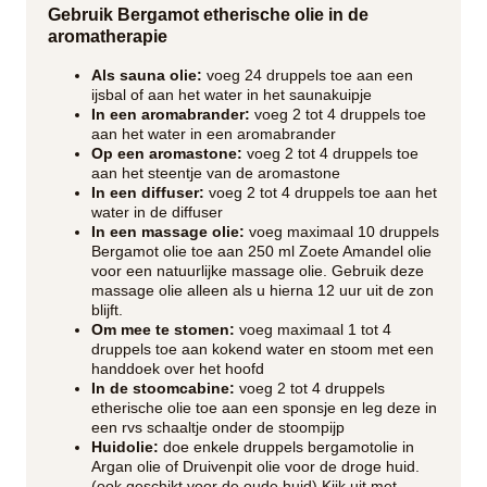
Gebruik Bergamot etherische olie in de
aromatherapie
Als sauna olie:
voeg 24 druppels toe aan een
ijsbal of aan het water in het saunakuipje
In een aromabrander:
voeg 2 tot 4 druppels toe
aan het water in een aromabrander
Op een aromastone:
voeg 2 tot 4 druppels toe
aan het steentje van de aromastone
In een diffuser:
voeg 2 tot 4 druppels toe aan het
water in de diffuser
In een massage olie:
voeg maximaal 10 druppels
Bergamot olie toe aan 250 ml Zoete Amandel olie
voor een natuurlijke massage olie. Gebruik deze
massage olie alleen als u hierna 12 uur uit de zon
blijft.
Om mee te stomen:
voeg maximaal 1 tot 4
druppels toe aan kokend water en stoom met een
handdoek over het hoofd
In de stoomcabine:
voeg 2 tot 4 druppels
etherische olie toe aan een sponsje en leg deze in
een rvs schaaltje onder de stoompijp
Huidolie:
doe enkele druppels bergamotolie in
Argan olie of Druivenpit olie voor de droge huid.
(ook geschikt voor de oude huid) Kijk uit met