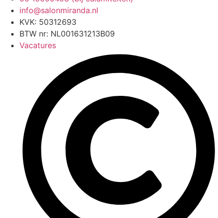
info@salonmiranda.nl
KVK: 50312693
BTW nr: NL001631213B09
Vacatures