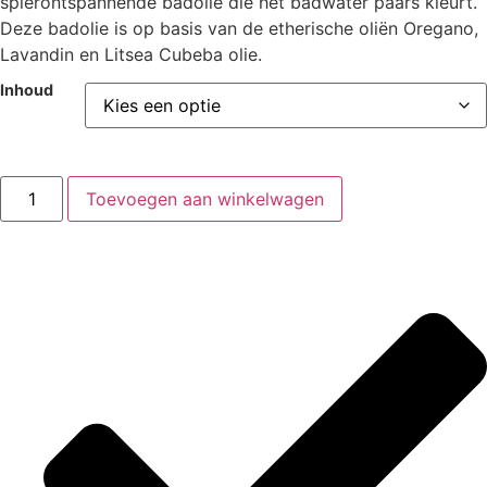
spierontspannende badolie die het badwater paars kleurt.
€ 22,51
Deze badolie is op basis van de etherische oliën Oregano,
Lavandin en Litsea Cubeba olie.
Inhoud
Beauty
Toevoegen aan winkelwagen
&
Care
Body
Balance
badolie
aantal