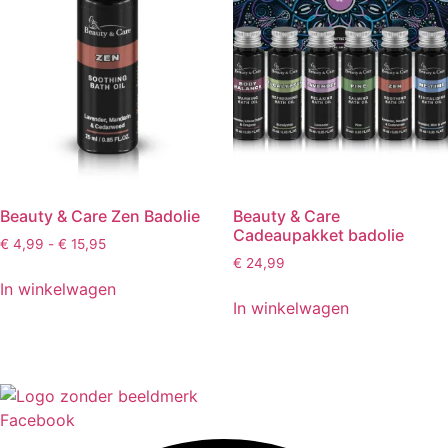
Beauty & Care Zen Badolie
Beauty & Care
Cadeaupakket badolie
Prijsklasse:
€
4,99
-
€
15,95
€ 4,99
€
24,99
tot
In winkelwagen
€ 15,95
In winkelwagen
Facebook