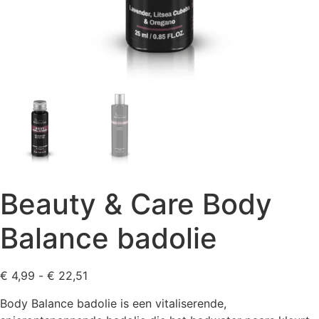
Beauty & Care Body
Balance badolie
Prijsklasse:
€
4,99
-
€
22,51
€ 4,99
Body Balance badolie is een vitaliserende,
tot