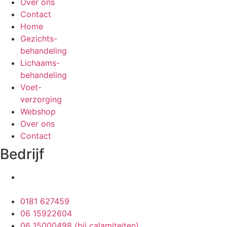
Over ons
Contact
Home
Gezichts-
behandeling
Lichaams-
behandeling
Voet-
verzorging
Webshop
Over ons
Contact
Bedrijf
Oberonweg 276
3208 PG Spijkenisse
0181 627459
06 15922604
06 15000498 (bij calamiteiten)