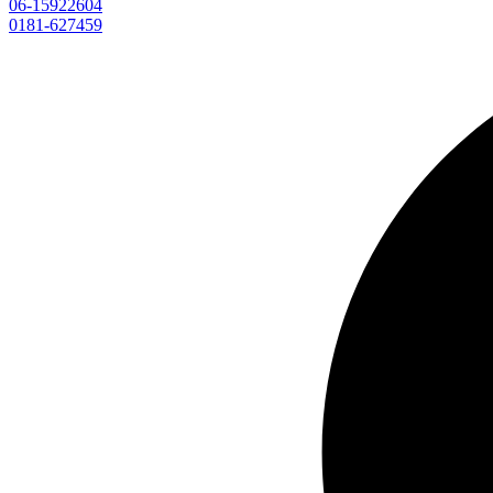
06-15922604
0181-627459