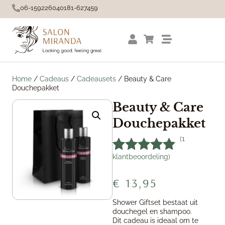
06-15922604
0181-627459
Home
/
Cadeaus
/
Cadeausets
/ Beauty & Care
Douchepakket
Beauty & Care
Douchepakket
(
1
klantbeoordeling)
Gewaardeerd
1
5.00
op 5
€
13,95
gebaseerd
op
klant
Shower Giftset bestaat uit
waardering
douchegel en shampoo.
Dit cadeau is ideaal om te