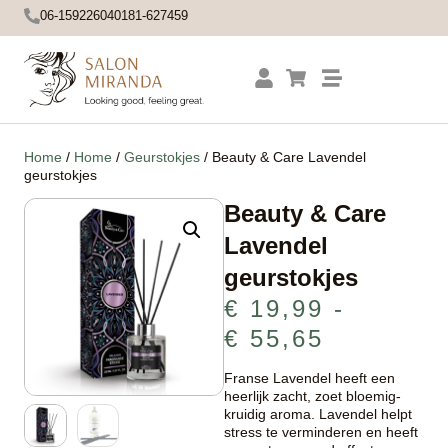
06-15922604
0181-627459
Home
/
Home
/
Geurstokjes
/ Beauty & Care Lavendel
geurstokjes
Beauty & Care
Lavendel
geurstokjes
€
19,99
-
€
55,65
Franse Lavendel heeft een
heerlijk zacht, zoet bloemig-
kruidig aroma. Lavendel helpt
stress te verminderen en heeft