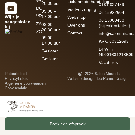
WO
Lichaamsbehandeling
20:30 uur
0181 627459
DO
Voetverzorging
09:00 –
06 15922604
VR
17:00 uur
Wij zijn
Webshop
06 15000498
aangesloten
ZA
09:00 –
Over ons
(bij calamiteiten)
bij
20:30 uur
ZO
Contact
info@salonmiranda
09:00 –
KVK: 50312693
17:00 uur
BTW nr:
Gesloten
NL001631213B09
Gesloten
Vacatures
Retourbeleid
2026 Salon Miranda
Privacybeleid
Website design door
Ronne Design
Algemene voorwaarden
Cookiebeleid
Boek een afspraak