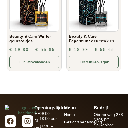
Beauty & Care Winter
Beauty & Care
geurstokjes
Pepermunt geurstokjes
€
19,99
-
€
55,65
€
19,99
-
€
55,65
In winkelwagen
In winkelwagen
Openingstijden
Menu
Bedrijf
MA
09:00 –
Home
Oberonweg 276
18:00 uur
3208 PG
DI
Gezichtsbehandeling
Spijkenisse
11:30 –