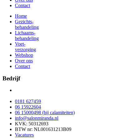
Contact
Home
Gezichts-
behandeling
Lichaams-
behandeling
Voet-
verzorging
Webshop
Over ons
Contact
Bedrijf
Oberonweg 276
3208 PG Spijkenisse
0181 627459
06 15922604
06 15000498 (bij calamiteiten)
info@salonmiranda.nl
KVK: 50312693
BTW nr: NL001631213B09
Vacatures