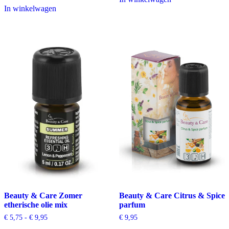
€ 20,99
tot
In winkelwagen
€ 9,95
Beauty & Care Zomer
Beauty & Care Citrus & Spice
etherische olie mix
parfum
Prijsklasse:
€
5,75
-
€
9,95
€
9,95
€ 5,75