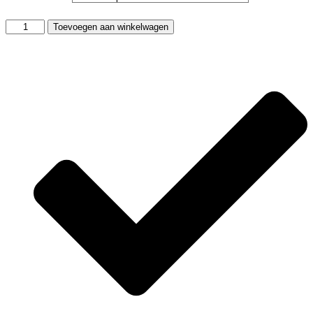
Beauty
Toevoegen aan winkelwagen
&
Care
Lavendel
olie
aantal