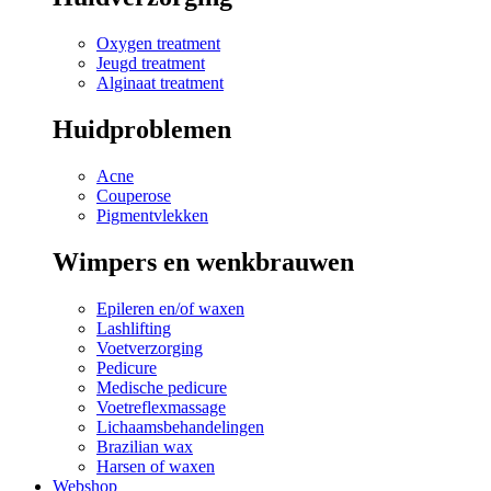
Oxygen treatment
Jeugd treatment
Alginaat treatment
Huidproblemen
Acne
Couperose
Pigmentvlekken
Wimpers en wenkbrauwen
Epileren en/of waxen
Lashlifting
Voetverzorging
Pedicure
Medische pedicure
Voetreflexmassage
Lichaamsbehandelingen
Brazilian wax
Harsen of waxen
Webshop