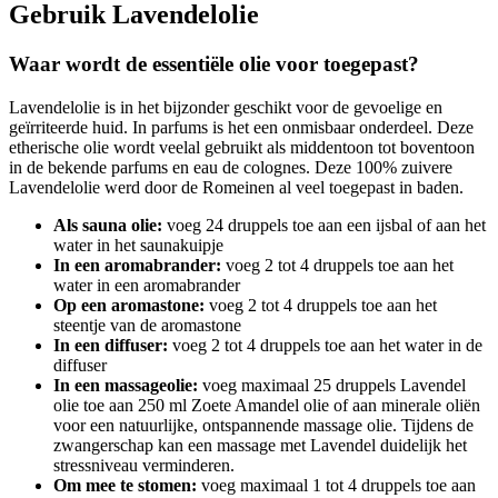
Gebruik Lavendelolie
Waar wordt de essentiële olie voor toegepast?
Lavendelolie is in het bijzonder geschikt voor de gevoelige en
geïrriteerde huid. In parfums is het een onmisbaar onderdeel. Deze
etherische olie wordt veelal gebruikt als middentoon tot boventoon
in de bekende parfums en eau de colognes. Deze 100% zuivere
Lavendelolie werd door de Romeinen al veel toegepast in baden.
Als sauna olie:
voeg 24 druppels toe aan een ijsbal of aan het
water in het saunakuipje
In een aromabrander:
voeg 2 tot 4 druppels toe aan het
water in een aromabrander
Op een aromastone:
voeg 2 tot 4 druppels toe aan het
steentje van de aromastone
In een diffuser:
voeg 2 tot 4 druppels toe aan het water in de
diffuser
In een massageolie:
voeg maximaal 25 druppels Lavendel
olie toe aan 250 ml Zoete Amandel olie of aan minerale oliën
voor een natuurlijke, ontspannende massage olie. Tijdens de
zwangerschap kan een massage met Lavendel duidelijk het
stressniveau verminderen.
Om mee te stomen:
voeg maximaal 1 tot 4 druppels toe aan