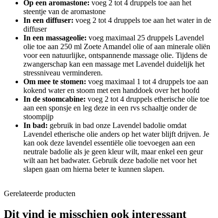
Op een aromastone:
voeg 2 tot 4 druppels toe aan het
steentje van de aromastone
In een diffuser:
voeg 2 tot 4 druppels toe aan het water in de
diffuser
In een massageolie:
voeg maximaal 25 druppels Lavendel
olie toe aan 250 ml Zoete Amandel olie of aan minerale oliën
voor een natuurlijke, ontspannende massage olie. Tijdens de
zwangerschap kan een massage met Lavendel duidelijk het
stressniveau verminderen.
Om mee te stomen:
voeg maximaal 1 tot 4 druppels toe aan
kokend water en stoom met een handdoek over het hoofd
In de stoomcabine:
voeg 2 tot 4 druppels etherische olie toe
aan een sponsje en leg deze in een rvs schaaltje onder de
stoompijp
In bad:
gebruik in bad onze Lavendel badolie omdat
Lavendel etherische olie anders op het water blijft drijven. Je
kan ook deze lavendel essentiële olie toevoegen aan een
neutrale badolie als je geen kleur wilt, maar enkel een geur
wilt aan het badwater. Gebruik deze badolie net voor het
slapen gaan om hierna beter te kunnen slapen.
Gerelateerde producten
Dit vind je misschien ook interessant