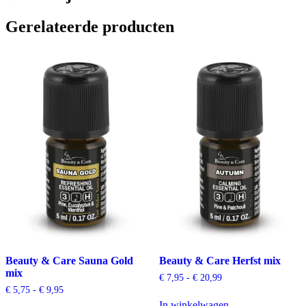
Gerelateerde producten
Beauty & Care Sauna Gold
Beauty & Care Herfst mix
mix
Prijsklasse:
€
7,95
-
€
20,99
€ 7,95
Prijsklasse:
€
5,75
-
€
9,95
tot
€ 5,75
In winkelwagen