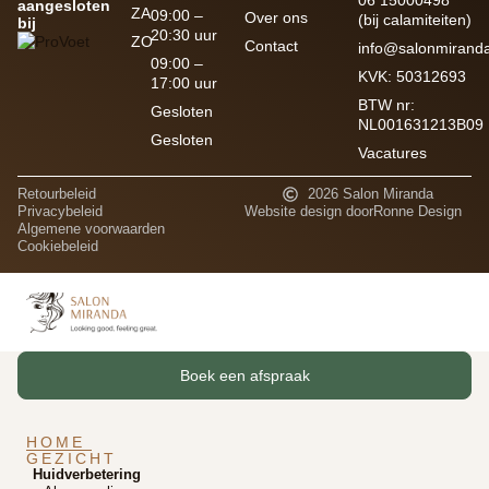
06 15000498
aangesloten
ZA
09:00 –
Over ons
(bij calamiteiten)
bij
20:30 uur
ZO
Contact
info@salonmiranda
09:00 –
KVK: 50312693
17:00 uur
BTW nr:
Gesloten
NL001631213B09
Gesloten
Vacatures
Retourbeleid
2026 Salon Miranda
Privacybeleid
Website design door
Ronne Design
Algemene voorwaarden
Cookiebeleid
Boek een afspraak
HOME
GEZICHT
Huidverbetering