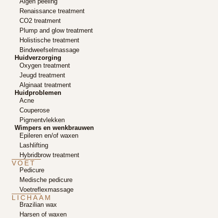
Algen peeling
Renaissance treatment
CO2 treatment
Plump and glow treatment
Holistische treatment
Bindweefselmassage
Huidverzorging
Oxygen treatment
Jeugd treatment
Alginaat treatment
Huidproblemen
Acne
Couperose
Pigmentvlekken
Wimpers en wenkbrauwen
Epileren en/of waxen
Lashlifting
Hybridbrow treatment
VOET
Pedicure
Medische pedicure
Voetreflexmassage
LICHAAM
Brazilian wax
Harsen of waxen