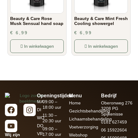
Beauty & Care Rose
Beauty & Care Mint Fresh
Musk Sensual hand soap
Cooling showergel
€
6,99
€
6,99
In winkelwagen
In winkelwagen
Openingstijden
Menu
Bedrijf
MA
09:00 –
Home
Oberonweg 276
18:00 uur
3208 PG
DI
Gezichtsbehandeling
Spijkenisse
11:30 –
WO
Lichaamsbehandeling
20:30 uur
0181 627459
DO
Voetverzorging
09:00 –
06 15922604
VR
17:00 uur
Wij zijn
Webshop