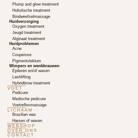
Plump and glow treatment
Holistische treatment
Bindweefselmassage
Huidverzorging
Oxygen treatment
Jeugd treatment
Alginaat treatment
Huidproblemen
Acne
Couperose
Pigmentvlekken
Wimpers en wenkbrauwen
Epileren en/of waxen
Lashlifting
Hybridbrow treatment
VOET
Pedicure
Medische pedicure
Voetreflexmassage
LICHAAM
Brazilian wax
Harsen of waxen
WEBSHOP
OVER ONS
CONTACT