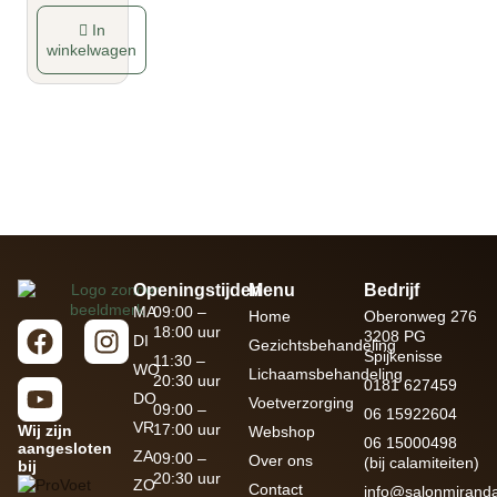
In
winkelwagen
Openingstijden
Menu
Bedrijf
MA
09:00 –
Home
Oberonweg 276
18:00 uur
3208 PG
DI
Gezichtsbehandeling
Spijkenisse
11:30 –
WO
Lichaamsbehandeling
20:30 uur
0181 627459
DO
Voetverzorging
09:00 –
06 15922604
VR
17:00 uur
Wij zijn
Webshop
06 15000498
aangesloten
ZA
09:00 –
Over ons
(bij calamiteiten)
bij
20:30 uur
ZO
Contact
info@salonmiranda