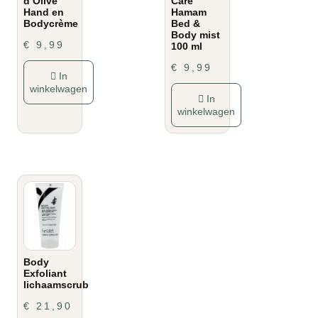
d’Olive
Care
Hand en
Hamam
Bodycrème
Bed &
Body mist
€
9,99
100 ml
€
9,99
In
winkelwagen
In
winkelwagen
Body
Exfoliant
lichaamscrub
€
21,90