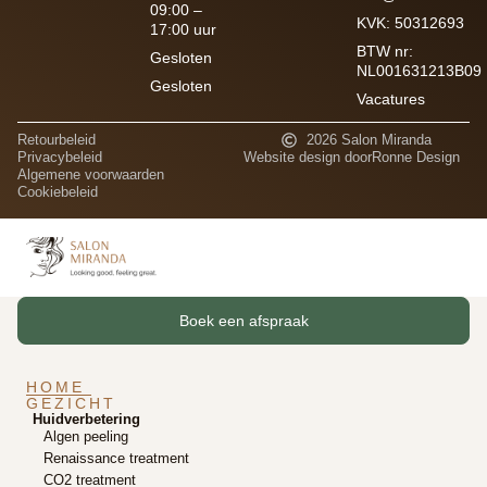
09:00 –
KVK: 50312693
17:00 uur
BTW nr:
Gesloten
NL001631213B09
Gesloten
Vacatures
Retourbeleid
2026 Salon Miranda
Privacybeleid
Website design door
Ronne Design
Algemene voorwaarden
Cookiebeleid
Boek een afspraak
HOME
GEZICHT
Huidverbetering
Algen peeling
Renaissance treatment
CO2 treatment