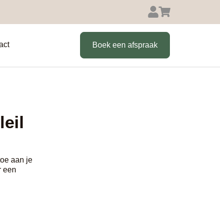
act
Boek een afspraak
eil
oe aan je
r een