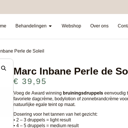
me
Behandelingen
Webshop
Over ons
Cont
Inbane Perle de Soleil
Marc Inbane Perle de Sol
€
39,95
Voeg de Award winning
bruiningsdruppels
eenvoudig t
favoriete dagcrème, bodylotion of zonnebrandcrème voo
natuurlijke egale teint op maat.
Dosering voor het tannen van het gezicht:
• 2 – 3 druppels = light result
• 4 – 5 druppels = medium result