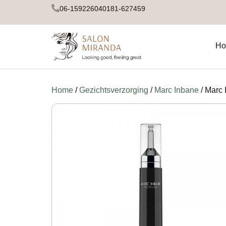
06-15922604
0181-627459
Ho
Home
/
Gezichtsverzorging
/
Marc Inbane
/ Marc 