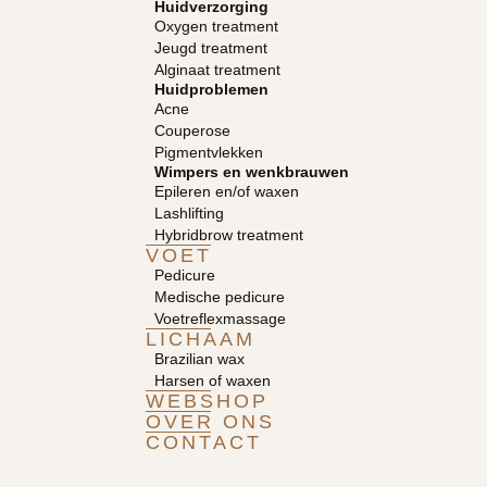
Huidverzorging
Oxygen treatment
Jeugd treatment
Alginaat treatment
Huidproblemen
Acne
Couperose
Pigmentvlekken
Wimpers en wenkbrauwen
Epileren en/of waxen
Lashlifting
Hybridbrow treatment
VOET
Pedicure
Medische pedicure
Voetreflexmassage
LICHAAM
Brazilian wax
Harsen of waxen
WEBSHOP
OVER ONS
CONTACT