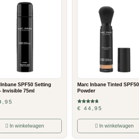
 Inbane SPF50 Setting
Marc Inbane Tinted SPF50
– Invisible 75ml
Powder
9,95
€
44,95
Gewaardeerd
4.50
uit 5
In winkelwagen
In winkelwagen