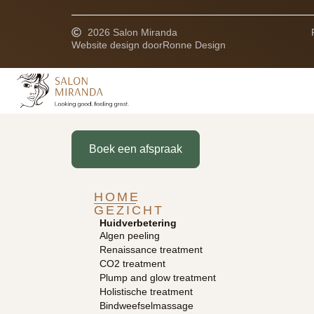
2026 Salon Miranda
Website design door
Ronne Design
Boek een afspraak
HOME
GEZICHT
Huidverbetering
Algen peeling
Renaissance treatment
CO2 treatment
Plump and glow treatment
Holistische treatment
Bindweefselmassage