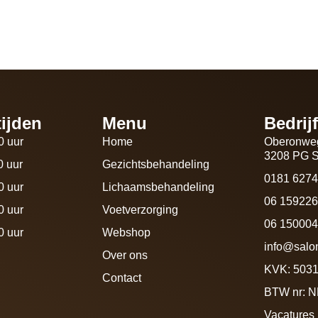
ijden
Menu
Bedrij
0 uur
Home
Oberonwe
3208 PG S
0 uur
Gezichtsbehandeling
0181 627
0 uur
Lichaamsbehandeling
06 15922
0 uur
Voetverzorging
06 1500049
0 uur
Webshop
info@salo
Over ons
KVK: 503
Contact
BTW nr: 
Vacatures