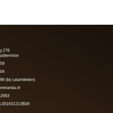
f
g 276
pijkenisse
459
604
8 (bij calamiteiten)
nmiranda.nl
12693
NL001631213B09