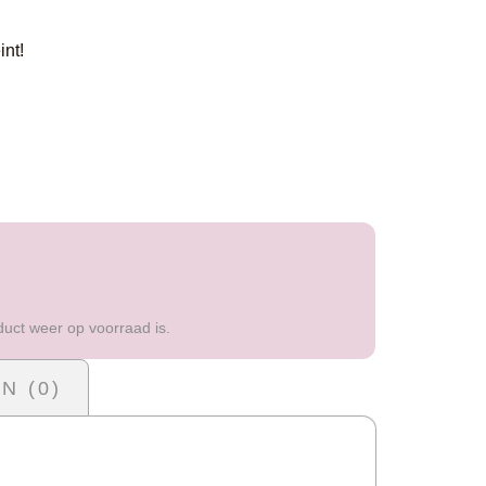
int!
duct weer op voorraad is.
N (0)