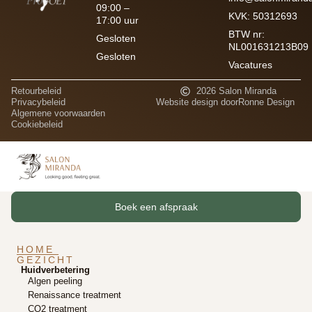
09:00 –
KVK: 50312693
17:00 uur
BTW nr:
Gesloten
NL001631213B09
Gesloten
Vacatures
Retourbeleid
2026 Salon Miranda
Privacybeleid
Website design door
Ronne Design
Algemene voorwaarden
Cookiebeleid
Boek een afspraak
HOME
GEZICHT
Huidverbetering
Algen peeling
Renaissance treatment
CO2 treatment