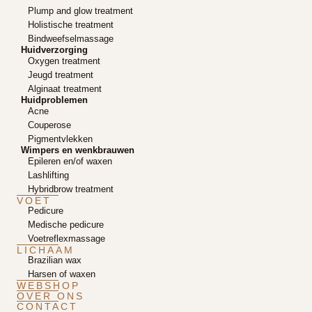
Plump and glow treatment
Holistische treatment
Bindweefselmassage
Huidverzorging
Oxygen treatment
Jeugd treatment
Alginaat treatment
Huidproblemen
Acne
Couperose
Pigmentvlekken
Wimpers en wenkbrauwen
Epileren en/of waxen
Lashlifting
Hybridbrow treatment
VOET
Pedicure
Medische pedicure
Voetreflexmassage
LICHAAM
Brazilian wax
Harsen of waxen
WEBSHOP
OVER ONS
CONTACT