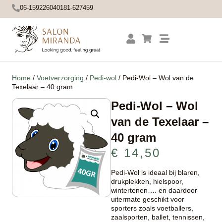
06-15922604
0181-627459
Home
/
Voetverzorging
/
Pedi-wol
/ Pedi-Wol – Wol van de
Texelaar – 40 gram
Pedi-Wol – Wol
van de Texelaar –
40 gram
€
14,50
Pedi-Wol is ideaal bij blaren,
drukplekken, hielspoor,
wintertenen…. en daardoor
uitermate geschikt voor
sporters zoals voetballers,
zaalsporten, ballet, tennissen,