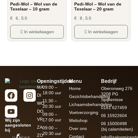
Pedi-Wol – Wol van de
Pedi-Wol – Wol van de
Texelaar – 10 gram
Texelaar – 20 gram
€
6,50
€
8,50
In winkelwagen
In winkelwagen
Openingstijden
Menu
Bedrijf
MA
09:00 –
Home
Oberonweg 276
18:00 uur
3208 PG
DI
Gezichtsbehandeling
Spijkenisse
11:30 –
WO
Lichaamsbehandeling
20:30 uur
0181 627459
DO
Voetverzorging
09:00 –
06 15922604
VR
17:00 uur
Wij zijn
Webshop
06 15000498
aangesloten
ZA
09:00 –
Over ons
(bij calamiteiten)
bij
20:30 uur
ZO
Contact
info@salonmiranda