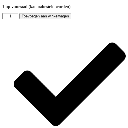
1 op voorraad (kan nabesteld worden)
Youth
Toevoegen aan winkelwagen
elixer
day
cream
aantal