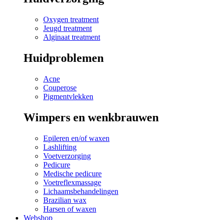
Oxygen treatment
Jeugd treatment
Alginaat treatment
Huidproblemen
Acne
Couperose
Pigmentvlekken
Wimpers en wenkbrauwen
Epileren en/of waxen
Lashlifting
Voetverzorging
Pedicure
Medische pedicure
Voetreflexmassage
Lichaamsbehandelingen
Brazilian wax
Harsen of waxen
Webshop