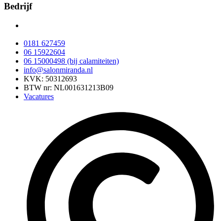
Bedrijf
Oberonweg 276
3208 PG Spijkenisse
0181 627459
06 15922604
06 15000498 (bij calamiteiten)
info@salonmiranda.nl
KVK: 50312693
BTW nr: NL001631213B09
Vacatures