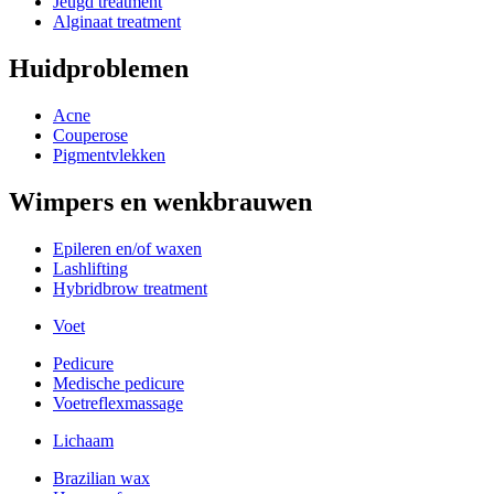
Jeugd treatment
Alginaat treatment
Huidproblemen
Acne
Couperose
Pigmentvlekken
Wimpers en wenkbrauwen
Epileren en/of waxen
Lashlifting
Hybridbrow treatment
Voet
Pedicure
Medische pedicure
Voetreflexmassage
Lichaam
Brazilian wax