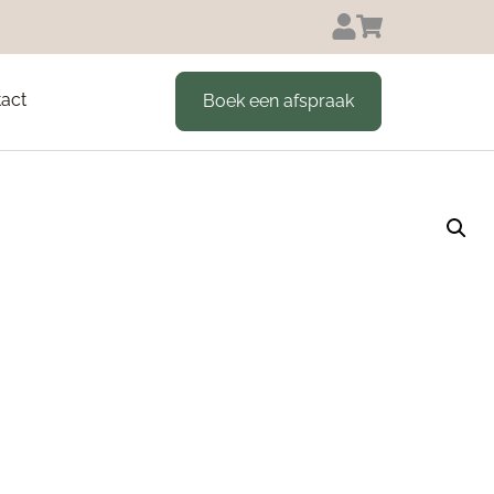
act
Boek een afspraak