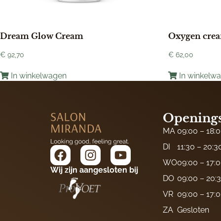
Dream Glow Cream
Oxygen cre
€
92,70
€
62,00
In winkelwagen
In winkelw
Openings
MA
09:00 – 18:
DI
11:30 – 20:3
WO
09:00 – 17:
Wij zijn aangesloten bij
DO
09:00 – 20:
VR
09:00 – 17:
ZA
Gesloten