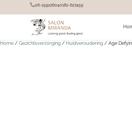
06-15922604
0181-627459
Ho
Home
/
Gezichtsverzorging
/
Huidveroudering
/ Age Defyi