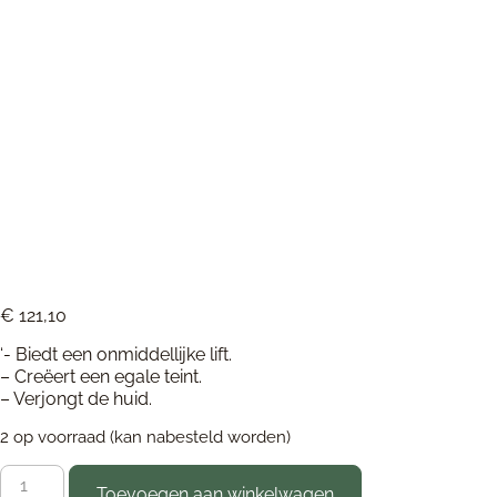
Age Defying 
€
121,10
‘- Biedt een onmiddellijke lift.
– Creëert een egale teint.
– Verjongt de huid.
2 op voorraad (kan nabesteld worden)
Toevoegen aan winkelwagen