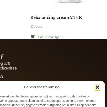
Rebalancing cream 24HR
€
70,40
In winkelwagen
jf
g 276
pijkenisse
59
604
Beheer toestemming
8 (bij calamiteiten)
 ervaringen te bieden, gebruiken wij technologieën zoals cookies om
nmiranda.nl
ver je apparaat op te slaan en/of te raadplegen. Door in te stemmen met
logieën kunnen wij gegevens zoals surfgedrag of unieke ID's op deze site
2693