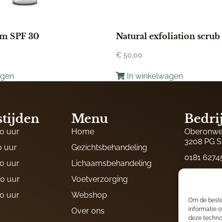
am SPF 30
Natural exfoliation scrub
€
50,00
agen
In winkelwagen
tijden
Menu
Bedri
00 uur
Home
Oberonwe
3208 PG S
0 uur
Gezichtsbehandeling
0181 6274
00 uur
Lichaamsbehandeling
06 15922
30 uur
Voetverzorging
06 1500049
00 uur
Webshop
Om de beste
info@salo
informatie o
Over ons
deze techno
KVK: 5031