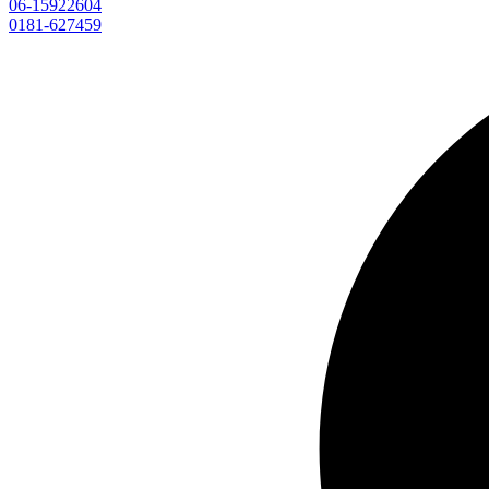
06-15922604
0181-627459