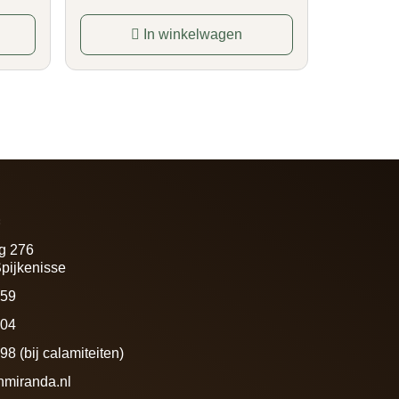
In winkelwagen
f
g 276
pijkenisse
459
604
8 (bij calamiteiten)
nmiranda.nl