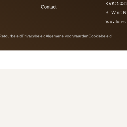
KVK: 503
Contact
BTW nr: 
Vacatures
Retourbeleid
Privacybeleid
Algemene voorwaarden
Cookiebeleid