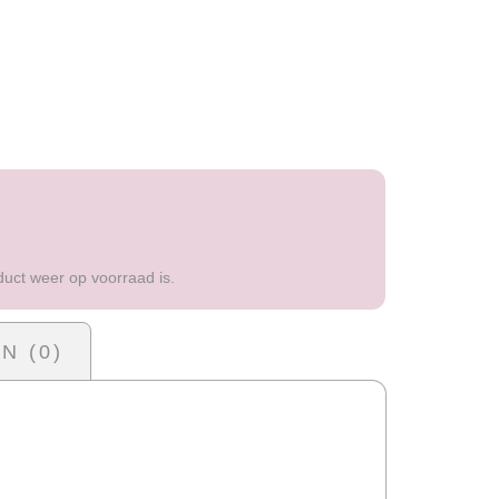
duct weer op voorraad is.
N (0)