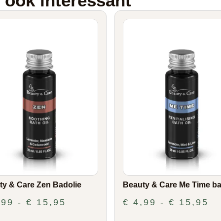
n ook interessant
ty & Care Zen Badolie
Beauty & Care Me Time ba
,99
-
€
15,95
€
4,99
-
€
15,95