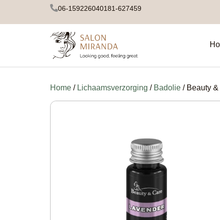
06-15922604
0181-627459
Ho
Home
/
Lichaamsverzorging
/
Badolie
/ Beauty &