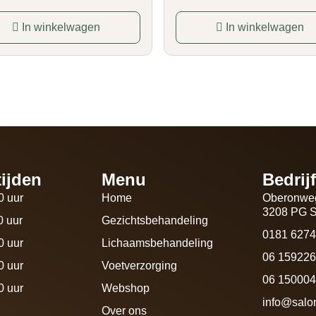
In winkelwagen
In winkelwagen
ijden
Menu
Bedrij
0 uur
Home
Oberonwe
3208 PG S
0 uur
Gezichtsbehandeling
0181 627
0 uur
Lichaamsbehandeling
06 15922
0 uur
Voetverzorging
06 1500049
0 uur
Webshop
info@salo
Over ons