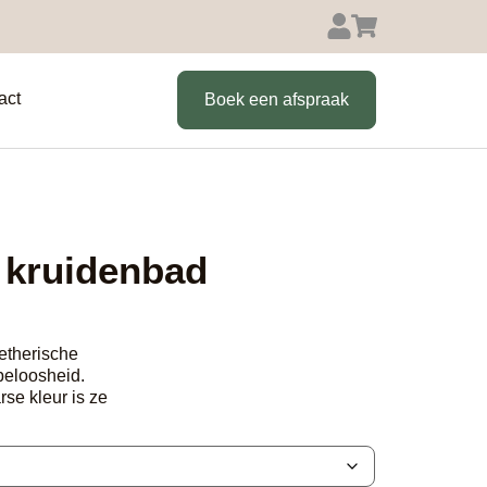
act
Boek een afspraak
 kruidenbad
 etherische
peloosheid.
se kleur is ze