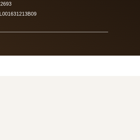
12693
NL001631213B09