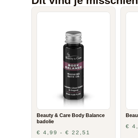
Dit vind je misschie
Beauty & Care Body Balance
Beau
badolie
€
4
€
4,99
-
€
22,51