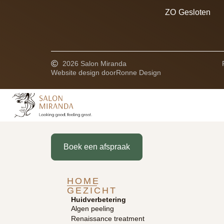
ZO
Gesloten
2026 Salon Miranda
Website design door
Ronne Design
Boek een afspraak
HOME
GEZICHT
Huidverbetering
Algen peeling
Renaissance treatment