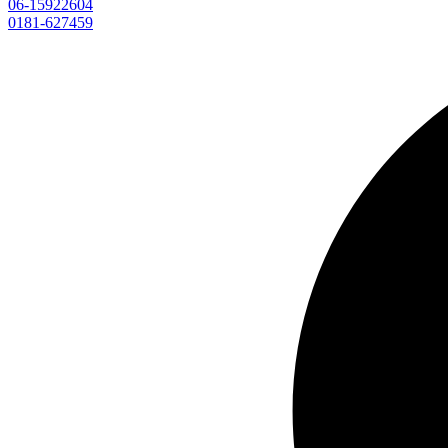
06-15922604
0181-627459