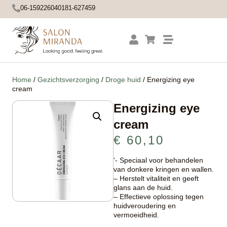
06-15922604
0181-627459
Home
/
Gezichtsverzorging
/
Droge huid
/ Energizing eye
cream
Energizing eye
cream
€
60,10
‘- Speciaal voor behandelen
van donkere kringen en wallen.
– Herstelt vitaliteit en geeft
glans aan de huid.
– Effectieve oplossing tegen
huidveroudering en
vermoeidheid.