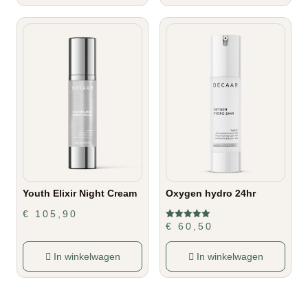
Youth Elixir Night Cream
Oxygen hydro 24hr
€
105,90
€
60,50
Gewaardeerd
5.00
uit 5
In winkelwagen
In winkelwagen