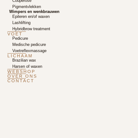
Couperose
Pigmentvlekken
Wimpers en wenkbrauwen
Epileren en/of waxen
Lashlifting
Hybridbrow treatment
VOET
Pedicure
Medische pedicure
Voetreflexmassage
LICHAAM
Brazilian wax
Harsen of waxen
WEBSHOP
OVER ONS
CONTACT