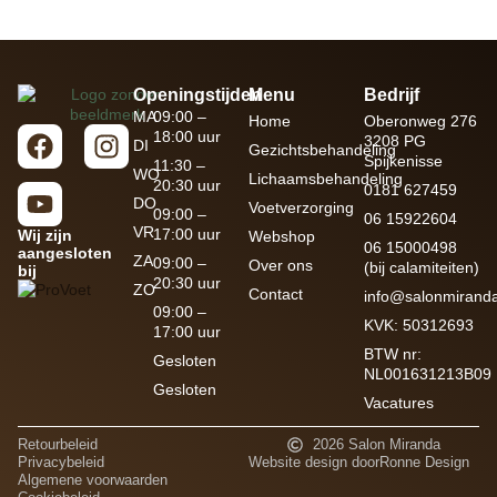
Openingstijden
Menu
Bedrijf
MA
09:00 –
Home
Oberonweg 276
18:00 uur
3208 PG
DI
Gezichtsbehandeling
Spijkenisse
11:30 –
WO
Lichaamsbehandeling
20:30 uur
0181 627459
DO
Voetverzorging
09:00 –
06 15922604
VR
17:00 uur
Wij zijn
Webshop
06 15000498
aangesloten
ZA
09:00 –
Over ons
(bij calamiteiten)
bij
20:30 uur
ZO
Contact
info@salonmiranda
09:00 –
KVK: 50312693
17:00 uur
BTW nr:
Gesloten
NL001631213B09
Gesloten
Vacatures
Retourbeleid
2026 Salon Miranda
Privacybeleid
Website design door
Ronne Design
Algemene voorwaarden