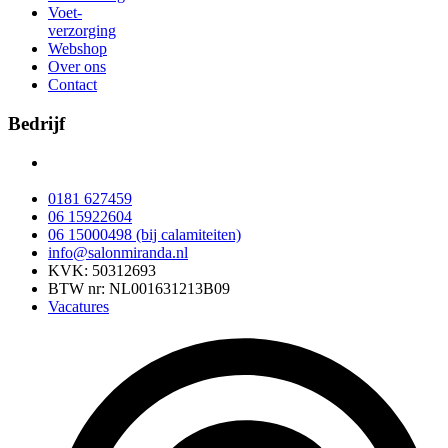
Voet-
verzorging
Webshop
Over ons
Contact
Bedrijf
Oberonweg 276
3208 PG Spijkenisse
0181 627459
06 15922604
06 15000498 (bij calamiteiten)
info@salonmiranda.nl
KVK: 50312693
BTW nr: NL001631213B09
Vacatures