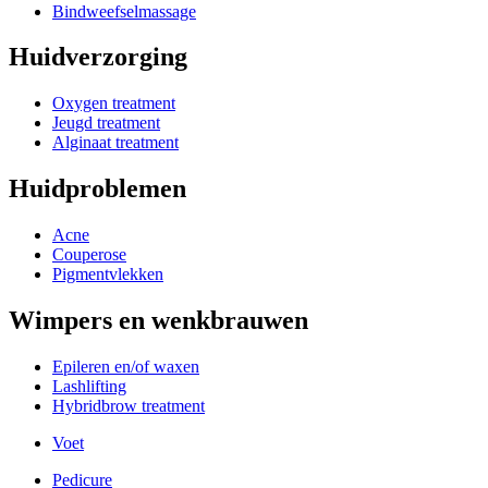
Bindweefselmassage
Huidverzorging
Oxygen treatment
Jeugd treatment
Alginaat treatment
Huidproblemen
Acne
Couperose
Pigmentvlekken
Wimpers en wenkbrauwen
Epileren en/of waxen
Lashlifting
Hybridbrow treatment
Voet
Pedicure