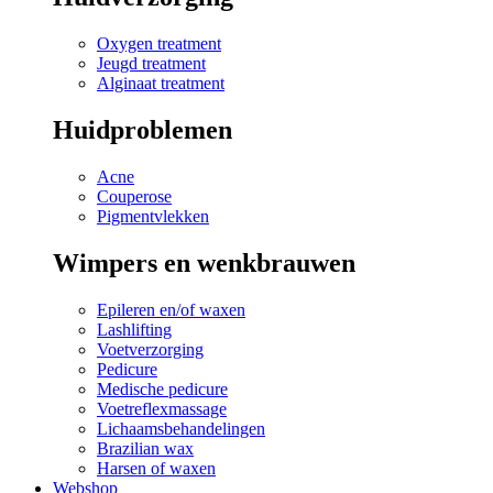
Oxygen treatment
Jeugd treatment
Alginaat treatment
Huidproblemen
Acne
Couperose
Pigmentvlekken
Wimpers en wenkbrauwen
Epileren en/of waxen
Lashlifting
Voetverzorging
Pedicure
Medische pedicure
Voetreflexmassage
Lichaamsbehandelingen
Brazilian wax
Harsen of waxen
Webshop