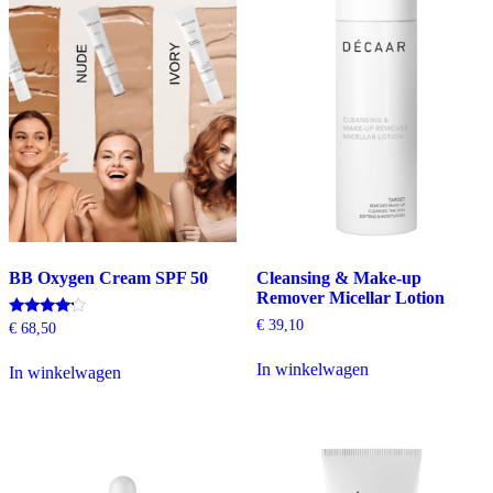
BB Oxygen Cream SPF 50
Cleansing & Make-up
Remover Micellar Lotion
€
39,10
Gewaardeerd
€
68,50
4.00
uit 5
In winkelwagen
In winkelwagen